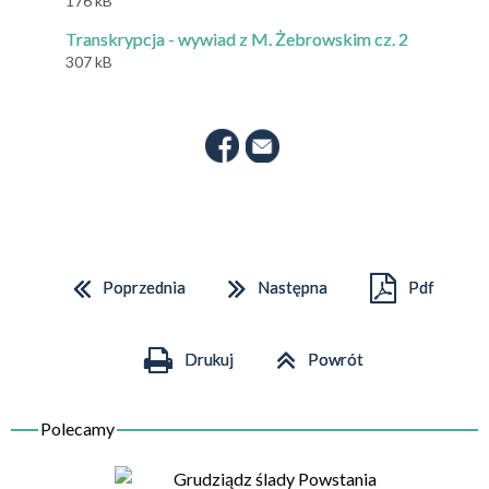
176 kB
Transkrypcja - wywiad z M. Żebrowskim cz. 2
307 kB
Poprzednia
Następna
Pdf
Drukuj
Powrót